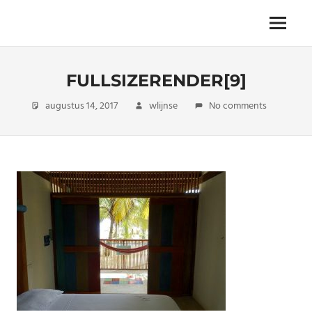
Skip
to
The
Menu
ENDLESS
content
power
of
FREEDOM
travelling
FULLSIZERENDER[9]
augustus 14, 2017
wlijnse
No comments