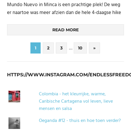
Mundo Nuevo in Minca is een prachtige plek! De weg
er naartoe was meer afzien dan de hele 4-daagse hike
READ MORE
Berichten
…
Next
1
2
3
10
»
Posts
paginering
HTTPS://WWW.INSTAGRAM.COM/ENDLESSFREED
Colombia - het kleurrijke, warme,
Caribische Cartagena vol leven, lieve
mensen en salsa
Oeganda #12 - thuis en hoe toen verder?