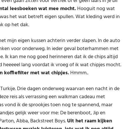
ven gaan zitten voor vertrek of er geen laars in je bil
aantal leesboeken wat mee mocht.
Hooguit nog wat
 was het wat betreft eigen spullen. Wat kleding werd in
k op het dak.
t mijn eigen kussen achterin verder slapen. In de auto
rinken voor onderweg. In ieder geval boterhammen met
. Ik kan me nog goed herinneren dat ik de chips altijd
ijd heeeeel lang voordat ik vroeg of ik wat chipjes mocht.
 koffiefilter met wat chipjes.
Hmmm..
 Turkije. Drie dagen onderweg waarvan een nacht in de
 deze reis als verrassing een walkman cadeau met
as vond ik de sprookjes toen nog te spannend, maar
e bandjes gelijk weer voor me: De berenboot, Jip en
Parton, Abba, Backstreet Boys.
Uit het raam kijken