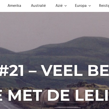
Amerika
Australië
Azië
Europa
Reisti
21 – VEEL B
 MET DE LEL