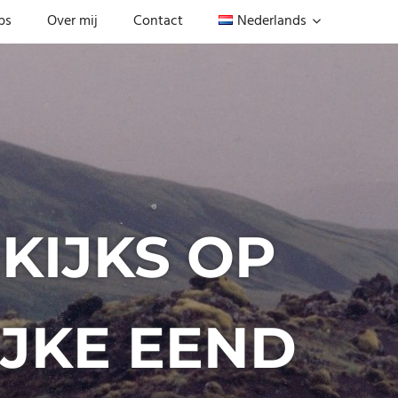
ps
Over mij
Contact
Nederlands
EKIJKS OP
IJKE EEND