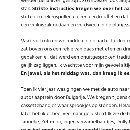
werden de laarzen gestopt. Zo moesten ook altijd e
stak.
Strikte instructies kregen we over het 
stiften en tekenspullen en een een knuffel en dat
een vuilniszak gedaan en verdween in de plunjeza
Vaak vertrokken we midden in de nacht. Lekker me
zat boven ons een rekje van gaas met eten en d
gebakken ei, dat werd een onuitgesproken traditie
gelijk zag liggen. Ik wachtte voor mijn gevoel alt
En jawel, als het middag was, dan kreeg ik een
Toen ik vier jaar was gingen we met de auto naar
autoslaaptrein door Bulgarije. We kregen tijdens
cassettebandjes waar sprookjes op stonden. Hela
later heb ik er heel veel naar geluisterd. Ik zie d
Janneke, Zet m op, eigen verzamelbandjes, Dolly 