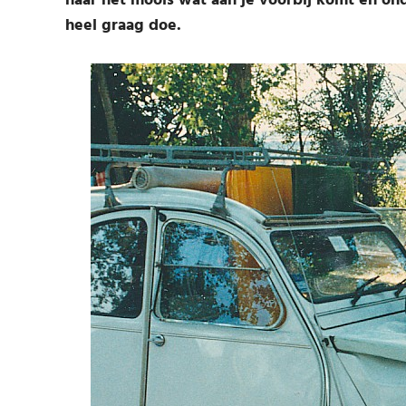
naar het moois wat aan je voorbij komt en ond
heel graag doe.