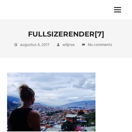
Skip
to
The
Menu
ENDLESS
content
power
of
FREEDOM
travelling
FULLSIZERENDER[7]
augustus 4, 2017
wlijnse
No comments