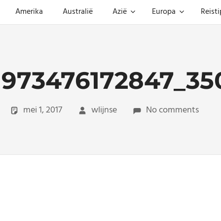
Amerika
Australië
Azië
Europa
Reisti
1973476172847_3
mei 1, 2017
wlijnse
No comments