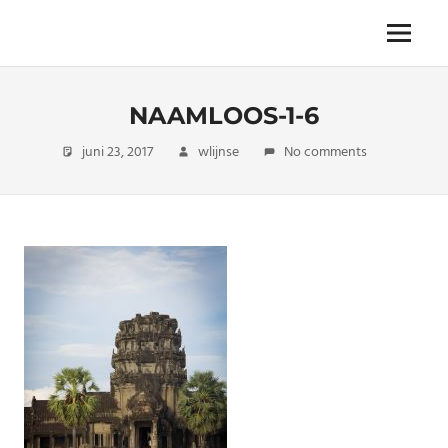
Skip
to
The
Menu
ENDLESS
content
power
of
FREEDOM
travelling
NAAMLOOS-1-6
juni 23, 2017
wlijnse
No comments