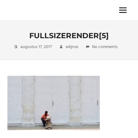
Skip
to
The
Menu
ENDLESS
content
power
of
FREEDOM
travelling
FULLSIZERENDER[5]
augustus 17, 2017
wlijnse
No comments