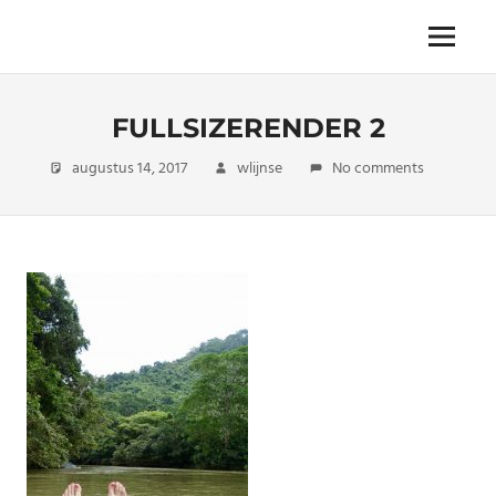
Skip
to
The
Menu
ENDLESS
content
power
of
FREEDOM
travelling
FULLSIZERENDER 2
augustus 14, 2017
wlijnse
No comments