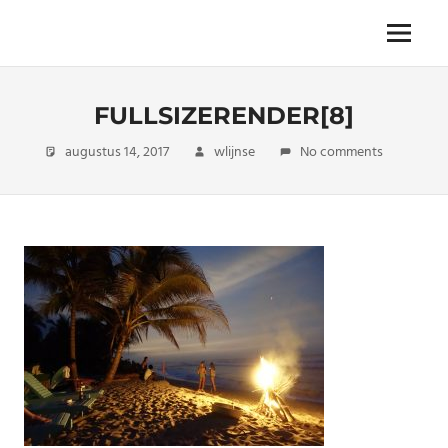
Skip
to
The
Menu
ENDLESS
content
power
of
FREEDOM
travelling
FULLSIZERENDER[8]
augustus 14, 2017
wlijnse
No comments