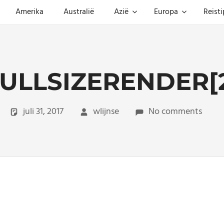
Amerika
Australië
Azië
Europa
Reisti
ULLSIZERENDER[
juli 31, 2017
wlijnse
No comments