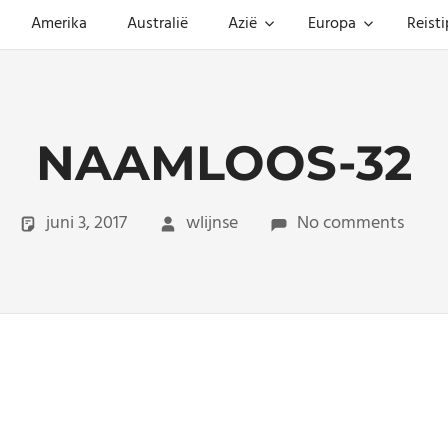
Amerika
Australië
Azië
Europa
Reisti
NAAMLOOS-32
juni 3, 2017
wlijnse
No comments