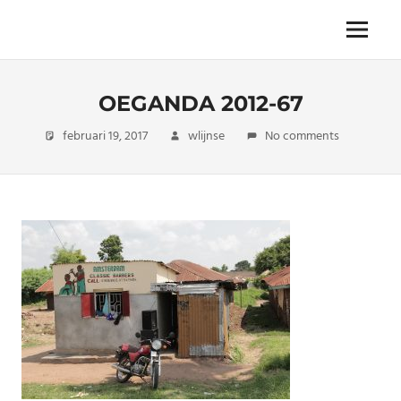
Skip
to
The
Menu
ENDLESS
content
power
of
FREEDOM
travelling
OEGANDA 2012-67
februari 19, 2017
wlijnse
No comments