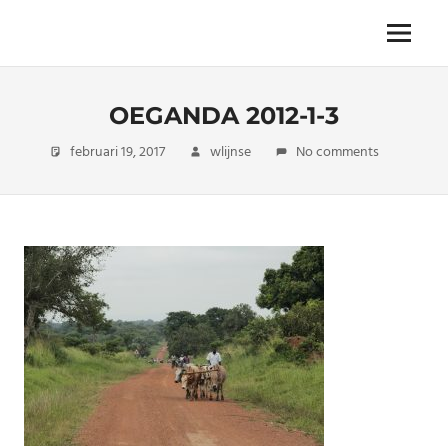
Skip
to
The
Menu
ENDLESS
content
power
of
FREEDOM
travelling
OEGANDA 2012-1-3
februari 19, 2017
wlijnse
No comments