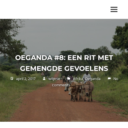
Skip
to
The
Menu
ENDLESS
content
power
of
FREEDOM
travelling
OEGANDA #8: EEN RIT MET
GEMENGDE GEVOELENS
april 2, 2017
wlijnse
Afrika
,
Oeganda
No
comments