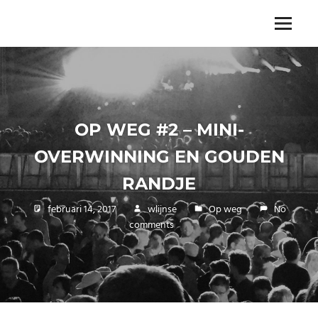
Skip
to
The
Menu
ENDLESS
content
power
of
FREEDOM
travelling
OP WEG #2 – MINI-
OVERWINNING EN GOUDEN
RANDJE
februari 14, 2017
wlijnse
Op weg
No
comments