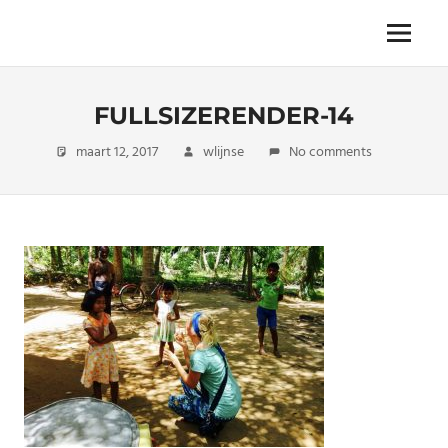
Skip
to
The
Menu
ENDLESS
content
power
of
FREEDOM
travelling
FULLSIZERENDER-14
maart 12, 2017
wlijnse
No comments