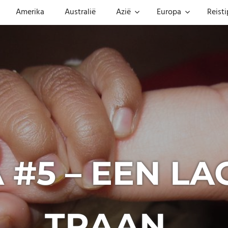
Amerika
Australië
Azië
Europa
Reisti
#5 – EEN LA
TRAAN..