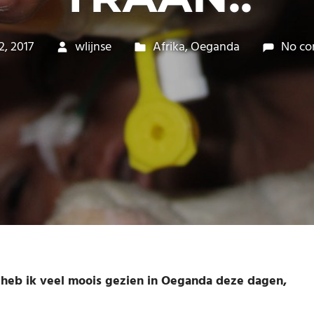
2, 2017
wlijnse
Afrika
,
Oeganda
No c
n heb ik veel moois gezien in Oeganda deze dagen,