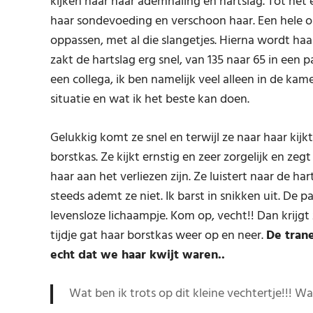
kijken naar haar ademhaling en hartslag. Tot het e
haar sondevoeding en verschoon haar. Een hele o
oppassen, met al die slangetjes. Hierna wordt haa
zakt de hartslag erg snel, van 135 naar 65 in een 
een collega, ik ben namelijk veel alleen in de kam
situatie en wat ik het beste kan doen.
Gelukkig komt ze snel en terwijl ze naar haar ki
borstkas. Ze kijkt ernstig en zeer zorgelijk en z
haar aan het verliezen zijn. Ze luistert naar de h
steeds ademt ze niet. Ik barst in snikken uit. De 
levensloze lichaampje. Kom op, vecht!! Dan krijg
tijdje gat haar borstkas weer op en neer.
De trane
echt dat we haar kwijt waren..
Wat ben ik trots op dit kleine vechtertje!!! W