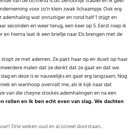
inde van de ochtend is dit behoorlijk stabiel en ik geef
nderneming voor zo’n klein zwak lichaampje. Ook erg
r ademhaling wat onrustiger en rond half 1 stijgt en
paar seconden en weer terug, een keer op 5. Eerst roep ik
er en hierna laat ik een briefje naar Els brengen met de
jkt stopt ze met ademen. Ze pakt haar op en duwt op haar
egt meerdere malen dat ze denkt dat ze gaat en dat we
artslag en deze is er nauwelijks en gaat erg langzaam. Nog
paniek en wanhoop overvalt me, als ik kijk naar dat
t ze van die cheyne stockes ademhalingen en na een
n rollen en ik ben echt even van slag. We dachten
auw!! Drie weken oud en al zoveel doorstaan..