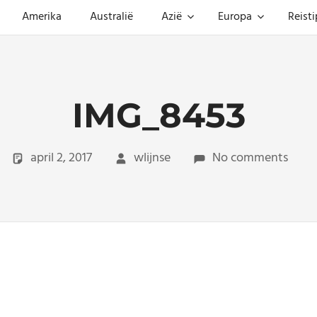
Amerika
Australië
Azië
Europa
Reisti
IMG_8453
april 2, 2017
wlijnse
No comments