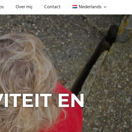
ps
Over mij
Contact
Nederlands
ITEIT EN