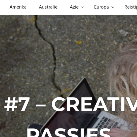
Amerika
Australië
Azië
Europa
Reisti
#7 – CREATIV
PASSIES