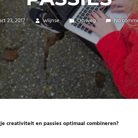
rt 23, 2017
wlijnse
Op weg
No comme
 je creativiteit en passies optimaal combineren?